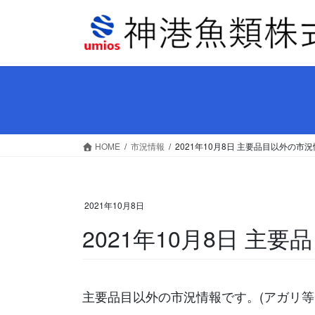
コ
ナ
ン
ビ
テ
ゲ
ン
ー
ツ
シ
へ
ョ
ス
ン
キ
に
ッ
移
HOME
市況情報
2021年10月8日 主要品目以外の市
プ
動
2021年10月8日
2021年10月8日 主
主要品目以外の市況情報です。(アガリ