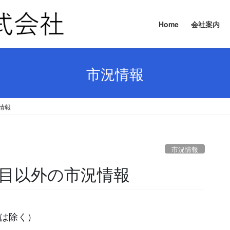
Home
会社案内
市況情報
況情報
市況情報
要品目以外の市況情報
等は除く）