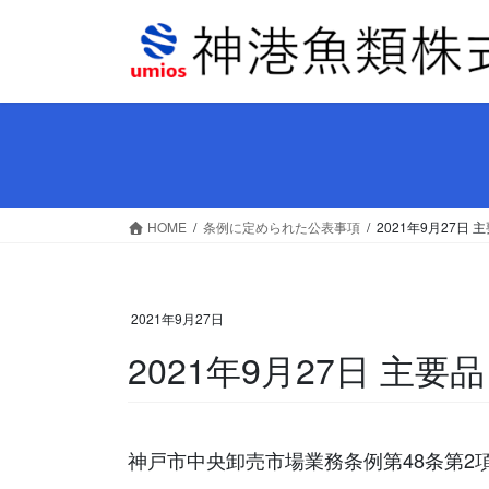
コ
ナ
ン
ビ
テ
ゲ
ン
ー
ツ
シ
へ
ョ
ス
ン
キ
に
ッ
移
HOME
条例に定められた公表事項
2021年9月27
プ
動
2021年9月27日
2021年9月27日 主
神戸市中央卸売市場業務条例第48条第2