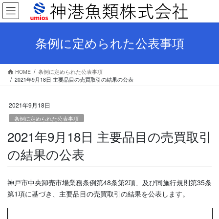
コ
ナ
ン
ビ
テ
ゲ
ン
ー
条例に定められた公表事項
ツ
シ
へ
ョ
ス
ン
HOME
条例に定められた公表事項
キ
に
2021年9月18日 主要品目の売買取引の結果の公表
ッ
移
プ
動
2021年9月18日
条例に定められた公表事項
2021年9月18日 主要品目の売買取引
の結果の公表
神戸市中央卸売市場業務条例第48条第2項、及び同施行規則第35条
第1項に基づき、主要品目の売買取引の結果を公表します。