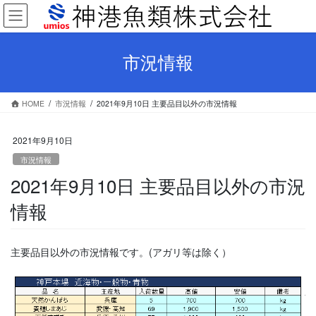
コ
ナ
ン
ビ
テ
ゲ
ン
ー
市況情報
ツ
シ
へ
ョ
ス
ン
HOME
市況情報
2021年9月10日 主要品目以外の市況情報
キ
に
ッ
移
プ
動
2021年9月10日
市況情報
2021年9月10日 主要品目以外の市況
情報
主要品目以外の市況情報です。(アガリ等は除く）