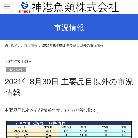
コ
ナ
ン
ビ
テ
ゲ
ン
ー
市況情報
ツ
シ
へ
ョ
ス
ン
HOME
市況情報
2021年8月30日 主要品目以外の市況情報
キ
に
ッ
移
プ
動
2021年8月30日
市況情報
2021年8月30日 主要品目以外の市況
情報
主要品目以外の市況情報です。(アガリ等は除く）