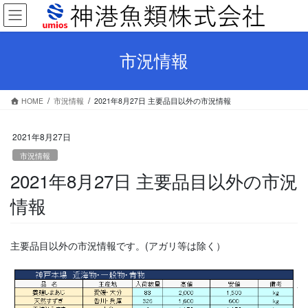
コ
ナ
ン
ビ
テ
ゲ
ン
ー
市況情報
ツ
シ
へ
ョ
ス
ン
HOME
市況情報
2021年8月27日 主要品目以外の市況情報
キ
に
ッ
移
プ
動
2021年8月27日
市況情報
2021年8月27日 主要品目以外の市況
情報
主要品目以外の市況情報です。(アガリ等は除く）