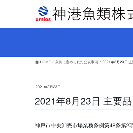
コ
ナ
ン
ビ
テ
ゲ
ン
ー
ツ
シ
へ
ョ
ス
ン
キ
に
ッ
移
HOME
条例に定められた公表事項
2021年8月23
プ
動
2021年8月23日
2021年8月23日 主
神戸市中央卸売市場業務条例第48条第2