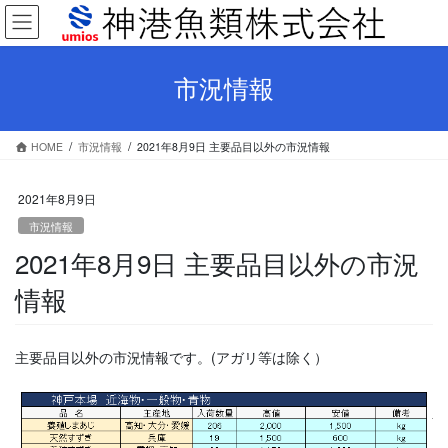
コ
ナ
ン
ビ
テ
ゲ
ン
ー
市況情報
ツ
シ
へ
ョ
ス
ン
HOME
市況情報
2021年8月9日 主要品目以外の市況情報
キ
に
ッ
移
プ
動
2021年8月9日
市況情報
2021年8月9日 主要品目以外の市況
情報
主要品目以外の市況情報です。(アガリ等は除く）