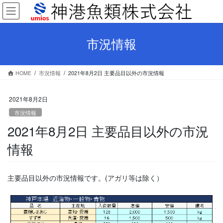
コ
ナ
ン
ビ
テ
ゲ
ン
ー
市況情報
ツ
シ
へ
ョ
ス
ン
HOME
市況情報
2021年8月2日 主要品目以外の市況情報
キ
に
ッ
移
プ
動
2021年8月2日
市況情報
2021年8月2日 主要品目以外の市況
情報
主要品目以外の市況情報です。(アガリ等は除く）