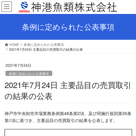
コ
ナ
ン
ビ
テ
ゲ
ン
ー
条例に定められた公表事項
ツ
シ
へ
ョ
ス
ン
HOME
条例に定められた公表事項
キ
に
2021年7月24日 主要品目の売買取引の結果の公表
ッ
移
プ
動
2021年7月24日
条例に定められた公表事項
2021年7月24日 主要品目の売買取引
の結果の公表
神戸市中央卸売市場業務条例第48条第2項、及び同施行規則第35条
第1項に基づき、主要品目の売買取引の結果を公表します。