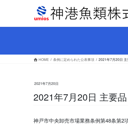
コ
ナ
ン
ビ
テ
ゲ
ン
ー
ツ
シ
へ
ョ
ス
ン
キ
に
ッ
移
HOME
条例に定められた公表事項
2021年7月20
プ
動
2021年7月20日
2021年7月20日 主
神戸市中央卸売市場業務条例第48条第2