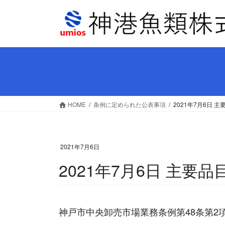
コ
ナ
ン
ビ
テ
ゲ
ン
ー
ツ
シ
へ
ョ
ス
ン
キ
に
ッ
移
HOME
条例に定められた公表事項
2021年7月6日
プ
動
2021年7月6日
2021年7月6日 主
神戸市中央卸売市場業務条例第48条第2