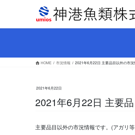
コ
ナ
ン
ビ
テ
ゲ
ン
ー
ツ
シ
へ
ョ
ス
ン
キ
に
ッ
移
HOME
市況情報
2021年6月22日 主要品目以外の市
プ
動
2021年6月22日
2021年6月22日 主
主要品目以外の市況情報です。(アガリ