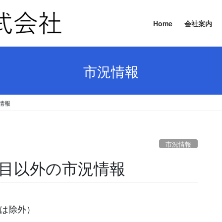
Home
会社案内
市況情報
況情報
市況情報
要品目以外の市況情報
等は除外）