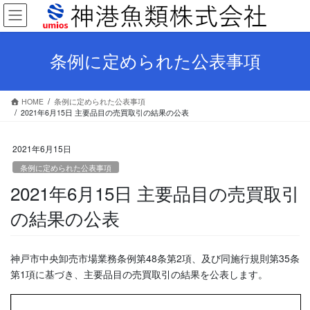
コ
ナ
ン
ビ
テ
ゲ
ン
ー
条例に定められた公表事項
ツ
シ
へ
ョ
ス
ン
HOME
条例に定められた公表事項
キ
に
2021年6月15日 主要品目の売買取引の結果の公表
ッ
移
プ
動
2021年6月15日
条例に定められた公表事項
2021年6月15日 主要品目の売買取引
の結果の公表
神戸市中央卸売市場業務条例第48条第2項、及び同施行規則第35条
第1項に基づき、主要品目の売買取引の結果を公表します。