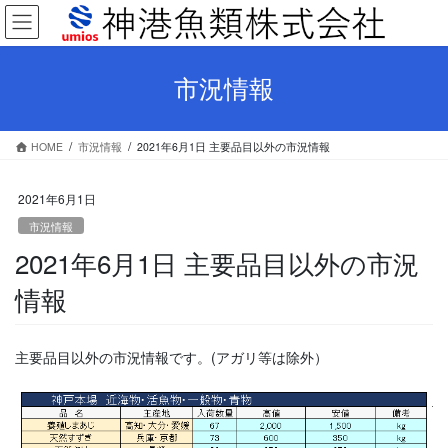
コ
ナ
ン
ビ
テ
ゲ
ン
ー
市況情報
ツ
シ
へ
ョ
ス
ン
HOME
市況情報
2021年6月1日 主要品目以外の市況情報
キ
に
ッ
移
プ
動
2021年6月1日
市況情報
2021年6月1日 主要品目以外の市況
情報
主要品目以外の市況情報です。(アガリ等は除外）