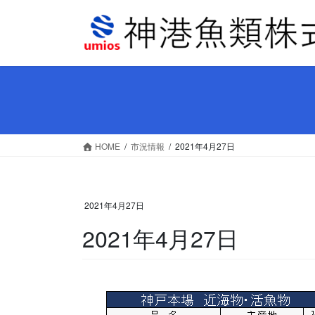
コ
ナ
ン
ビ
テ
ゲ
ン
ー
ツ
シ
へ
ョ
ス
ン
キ
に
ッ
移
HOME
市況情報
2021年4月27日
プ
動
2021年4月27日
2021年4月27日