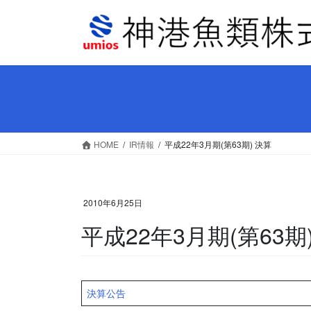
コ
ナ
ン
ビ
テ
ゲ
ン
ー
ツ
シ
へ
ョ
ス
ン
キ
に
ッ
移
HOME
IR情報
平成22年3月期(第63期) 決算
プ
動
2010年6月25日
平成22年3月期(第63期
決算公告