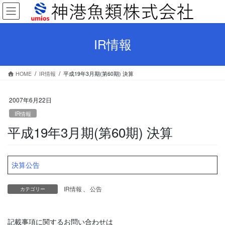
コ
ナ
ン
ビ
テ
ゲ
ン
ー
IR情報
ツ
シ
へ
ョ
ス
ン
HOME
IR情報
平成19年3月期(第60期) 決算
キ
に
ッ
移
プ
動
2007年6月22日
IR情報
平成19年3月期(第60期) 決算
決算公告
IR情報
、
公告
カテゴリー
記載事項に関するお問い合わせは