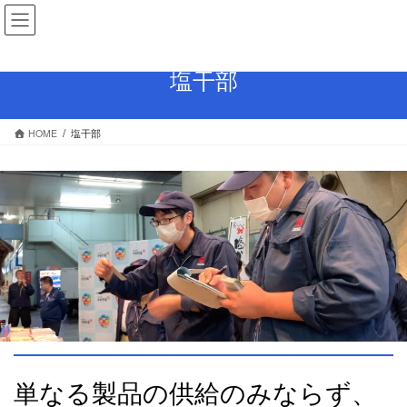
コ
ナ
ン
ビ
テ
ゲ
ン
ー
塩干部
ツ
シ
へ
ョ
ス
ン
HOME
塩干部
キ
に
ッ
移
プ
動
単なる製品の供給のみならず、