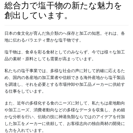
総合力で塩干物の新たな魅力を
創出しています。
日本の食文化が育んだ魚介類のへ保存と加工の知恵。それは、各
地に伝わるバラエティ豊かな塩干物です。
塩干物は、食卓を彩る食材としてのみならず、今では様々な加工
品の素材・原料としても需要が高まっています。
私たちの塩干事業では、多様な社会の声に対して的確に応えるた
め、国内の各産地の加工業者や信頼できる海外産地から塩干製品
を調達し、それを必要とする市場仲卸や加工品メーカーに供給す
る仕事をしています。
また、近年の多様化する食のニーズに対して、私たちは産地動向
や加工ニーズ、消費者動向などの多様なデータを収集し、きめ細
かな分析を行い、伝統の技に神港魚類ならではのアイデアを付加
した加工をメーカーに依頼して、お客様志向の独自商材の開発に
も力を入れています。